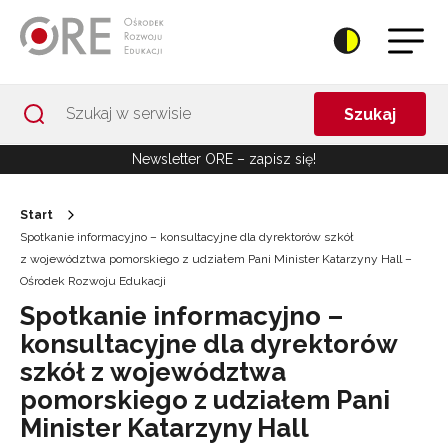
Przejdź do Nawigacji
Przejdź do stopki
Przejdź do treści artykułu
Szukaj
Newsletter ORE – zapisz się!
Start
Spotkanie informacyjno – konsultacyjne dla dyrektorów szkół
z województwa pomorskiego z udziałem Pani Minister Katarzyny Hall –
Ośrodek Rozwoju Edukacji
Spotkanie informacyjno –
konsultacyjne dla dyrektorów
szkół z województwa
pomorskiego z udziałem Pani
Minister Katarzyny Hall