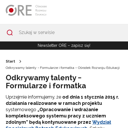
Przejdź do Nawigacji
Przejdź do stopki
Przejdź do treści artykułu
Newsletter ORE – zapisz się!
Start
Odkrywamy talenty − Formularze i formatka – Ośrodek Rozwoju Edukacji
Odkrywamy talenty −
Formularze i formatka
Uprzejmie informujemy, że
od dnia 1 stycznia 2015 r.
działania realizowane w ramach projektu
systemowego
„Opracowanie i wdrażanie
kompleksowego systemu pracy z uczniem
zdolnym” będą kontynuowane przez
Wydział