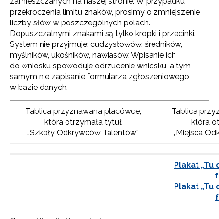
zamieszczanych na naszej stronie. W przypadku
przekroczenia limitu znaków, prosimy o zmniejszenie
liczby słów w poszczególnych polach.
Dopuszczalnymi znakami są tylko kropki i przecinki.
System nie przyjmuje: cudzysłowów, średników,
myślników, ukośników, nawiasów. Wpisanie ich
do wniosku spowoduje odrzucenie wniosku, a tym
samym nie zapisanie formularza zgłoszeniowego
w bazie danych.
Tablica przyznawana placówce,
Tablica prz
która otrzymała tytuł
która o
„Szkoły Odkrywców Talentów”
„Miejsca Od
Plakat „Tu
Plakat „Tu