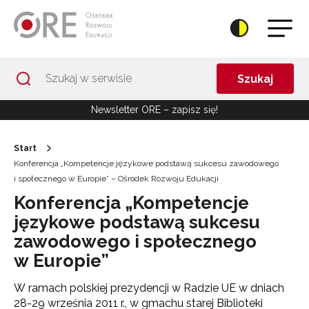
Przejdź do Nawigacji
Przejdź do stopki
Przejdź do treści artykułu
Szukaj
Newsletter ORE – zapisz się!
Start
Konferencja „Kompetencje językowe podstawą sukcesu zawodowego
i społecznego w Europie” – Ośrodek Rozwoju Edukacji
Konferencja „Kompetencje
językowe podstawą sukcesu
zawodowego i społecznego
w Europie”
W ramach polskiej prezydencji w Radzie UE w dniach
28-29 września 2011 r., w gmachu starej Biblioteki