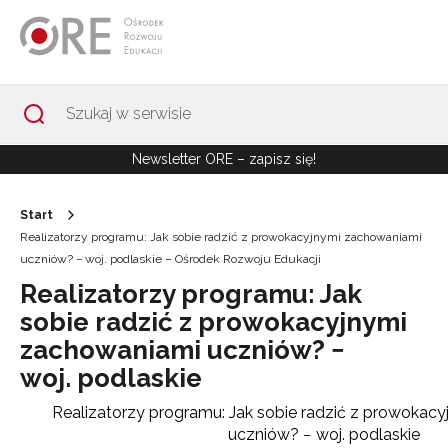
Przejdź do Nawigacji
Przejdź do stopki
Przejdź do treści artykułu
Newsletter ORE – zapisz się!
Start
Realizatorzy programu: Jak sobie radzić z prowokacyjnymi zachowaniami
uczniów? − woj. podlaskie – Ośrodek Rozwoju Edukacji
Realizatorzy programu: Jak
sobie radzić z prowokacyjnymi
zachowaniami uczniów? −
woj. podlaskie
Realizatorzy programu: Jak sobie radzić z prowokac
uczniów? − woj. podlaskie