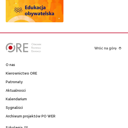
Newsletter ORE
Wróć na górę
Zapisz się i bądź na bieżąco z najnowszymi informa
o szkoleniach i programach.
O nas
Adres e-mail:
Kierownictwo ORE
Patronaty
Aktualności
Wyrażam zgodę na przetwarzanie moich danych osobowych
celach marketingowych.
Kalendarium
Sygnaliści
Zapisuję się
Archiwum projektów PO WER
Szkolenia