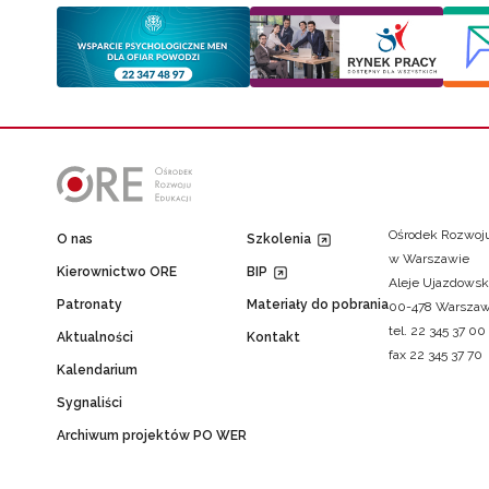
Ośrodek Rozwoju
O nas
Szkolenia
w Warszawie
Kierownictwo ORE
BIP
Aleje Ujazdowsk
Patronaty
Materiały do pobrania
00-478 Warsza
tel. 22 345 37 00
Aktualności
Kontakt
fax 22 345 37 70
Kalendarium
Sygnaliści
Archiwum projektów PO WER