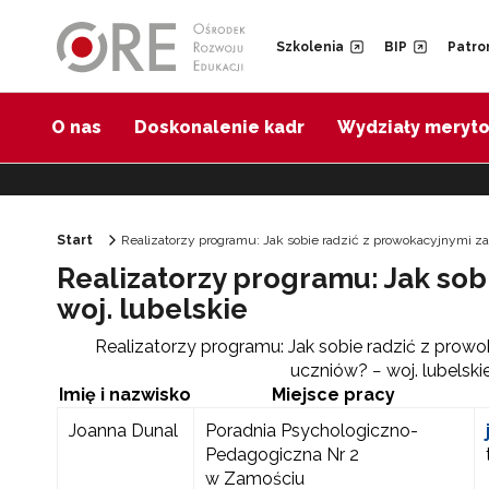
Przejdź do Nawigacji
Przejdź do stopki
Przejdź do treści artykułu
Szkolenia
BIP
Patro
O nas
Doskonalenie kadr
Wydziały meryt
Start
Realizatorzy programu: Jak sobie radzić z prowokacyjnymi z
Realizatorzy programu: Jak so
woj. lubelskie
Realizatorzy programu: Jak sobie radzić z pro
uczniów? − woj. lubelski
Imię i nazwisko
Miejsce pracy
Joanna Dunal
Poradnia Psychologiczno-
Pedagogiczna Nr 2
w Zamościu