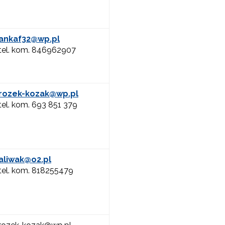
ankaf32@wp.pl
tel. kom. 846962907
rozek-kozak@wp.pl
tel. kom. 693 851 379
aliwak@o2.pl
tel. kom. 818255479