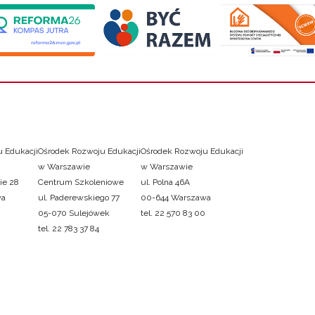
 Edukacji
Ośrodek Rozwoju Edukacji
Ośrodek Rozwoju Edukacji
w Warszawie
w Warszawie
ie 28
Centrum Szkoleniowe
ul. Polna 46A
wa
ul. Paderewskiego 77
00-644 Warszawa
05-070 Sulejówek
tel. 22 570 83 00
tel. 22 783 37 84