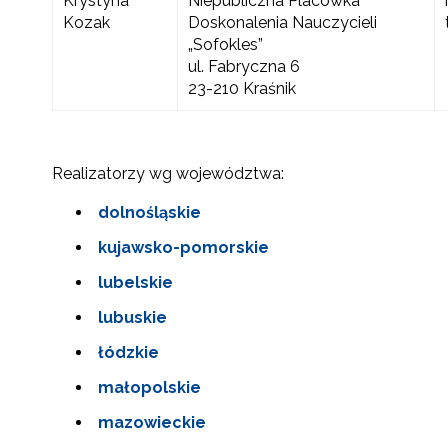
Krystyna
Niepubliczna Placówka
Kozak
Doskonalenia Nauczycieli
„Sofokles”
ul. Fabryczna 6
23-210 Kraśnik
Realizatorzy wg województwa:
dolnośląskie
kujawsko-pomorskie
lubelskie
lubuskie
łódzkie
małopolskie
mazowieckie
N