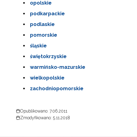
opolskie
Zap
podkarpackie
o s
Adr
podlaskie
pomorskie
śląskie
W
cel
świętokrzyskie
warmińsko-mazurskie
wielkopolskie
zachodniopomorskie
Opublikowano: 7.06.2011
Zmodyfikowano: 5.11.2018