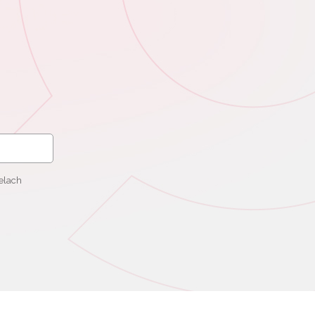
elach