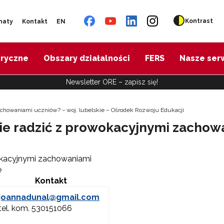
Kontrast
naty
Kontakt
EN
oryczne
Obszary działalności
FERS
Nasze ser
Newsletter ORE – zapisz się!
achowaniami uczniów? − woj. lubelskie – Ośrodek Rozwoju Edukacji
bie radzić z prowokacyjnymi zachow
wokacyjnymi zachowaniami
e
Kontakt
joannadunal@gmail.com
tel. kom. 530151066