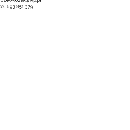
rozek-kozak@wp.pl
tel. 693 851 379
ewsletter ORE