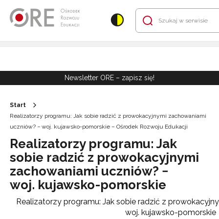
Przejdź do Nawigacji
Przejdź do stopki
Przejdź do treści artykułu
Newsletter ORE – zapisz się!
Start
Realizatorzy programu: Jak sobie radzić z prowokacyjnymi zachowaniami
uczniów? − woj. kujawsko-pomorskie – Ośrodek Rozwoju Edukacji
Realizatorzy programu: Jak
sobie radzić z prowokacyjnymi
zachowaniami uczniów? −
woj. kujawsko-pomorskie
Realizatorzy programu: Jak sobie radzić z prowokacyj
woj. kujawsko-pomorskie