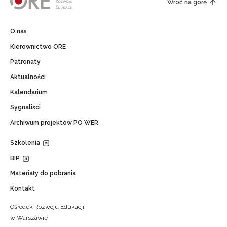
Wróć na górę
O nas
Kierownictwo ORE
Newsletter ORE
Patronaty
Zapisz się i bądź na bieżąco z najnowszymi info
Aktualności
o szkoleniach i programach.
Kalendarium
Adres e-mail:
Sygnaliści
Archiwum projektów PO WER
Szkolenia
Wyrażam zgodę na przetwarzanie moich danych osobo
celach marketingowych.
BIP
Materiały do pobrania
Zapisuję się
Kontakt
Ośrodek Rozwoju Edukacji
w Warszawie