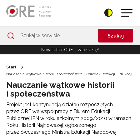
Przejdź do Nawigacji
Przejdź do stopki
Przejdź do treści artykułu
Szukaj
Newsletter ORE – zapisz się!
Start
Nauczanie wątkowe historii i społeczeństwa – Ośrodek Rozwoju Edukacji
Nauczanie wątkowe historii
i społeczeństwa
Projekt jest kontynuacją działań rozpoczętych
przez ORE we współpracy z Biurem Edukacji
Publicznej IPN w roku szkolnym 2009/2010 w ramach
Roku Historii Najnowszej, ogłoszonego
przez ówczesnego Ministra Edukacji Narodowej.