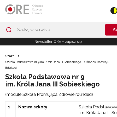
Przejdź do Nawigacji
Przejdź do stopki
Przejdź do treści artykułu
S
Newsletter ORE – zapisz się!
Start
Szkoła Podstawowa nr 9 im. Króla Jana III Sobieskiego – Ośrodek Rozwoju
Edukacji
Szkoła Podstawowa nr 9
im. Króla Jana III Sobieskiego
{module Szkoła Promująca Zdrowie|rounded}
1
Nazwa szkoły
Szkoła Podstawowa
im. Króla Jana III S