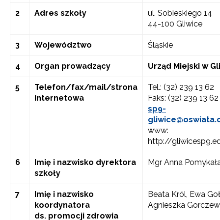
2
Adres szkoły
ul. Sobieskiego 14
44-100 Gliwice
3
Województwo
Śląskie
4
Organ prowadzący
Urząd Miejski w G
5
Telefon/fax/mail/strona
Tel.: (32) 239 13 62
internetowa
Faks: (32) 239 13 62
sp9-
gliwice@oswiata.o
www:
http://gliwicesp9.
6
Imię i nazwisko dyrektora
Mgr Anna Pomykał
szkoły
7
Imię i nazwisko
Beata Król, Ewa Goł
koordynatora
Agnieszka Gorczew
ds. promocji zdrowia