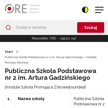
Przejdź do Nawigacji
Przejdź do stopki
Przejdź do treści artykułu
Szukaj
Newsletter ORE – zapisz się!
Start
Publiczna Szkoła Podstawowa nr 2 im. Artura Gadzińskiego – Ośrodek
Rozwoju Edukacji
Publiczna Szkoła Podstawowa
nr 2 im. Artura Gadzińskiego
{module Szkoła Promująca Zdrowie|rounded}
1.
Nazwa szkoły
Publiczna Szkoła
Podstawowa nr 2