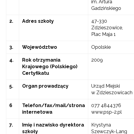
im. Artura
Gadzińskiego
2.
Adres szkoły
47-330
Zdzieszowice,
Plac Maja 1
3.
Województwo
Opolskie
4.
Rok otrzymania
2009
Krajowego (Polskiego)
Certyfikatu
5.
Organ prowadzący
Urząd Miejski
w Zdzieszowicach
6
Telefon/fax/mail/strona
077 4844376
internetowa
www.psp-2.pl
7.
Imię i nazwisko dyrektora
Krystyna
szkoły
Szewczyk-Lang