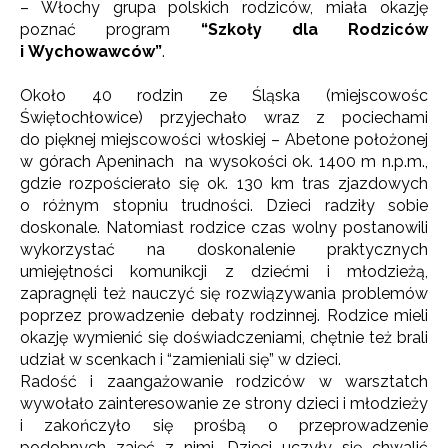
– Włochy grupa polskich rodziców, miała okazję
poznać program
“Szkoły dla Rodziców
i Wychowawców”
.
Około 40 rodzin ze Śląska (miejscowośc
Świętochłowice) przyjechało wraz z pociechami
do pięknej miejscowości włoskiej – Abetone położonej
w górach Apeninach na wysokości ok. 1400 m n.p.m.,
gdzie rozpościerało się ok. 130 km tras zjazdowych
o różnym stopniu trudności. Dzieci radziły sobie
doskonale. Natomiast rodzice czas wolny postanowili
wykorzystać na doskonalenie praktycznych
umiejętności komunikcji z dziećmi i młodzieżą,
zapragnęli też nauczyć się rozwiązywania problemów
poprzez prowadzenie debaty rodzinnej. Rodzice mieli
okazję wymienić się doświadczeniami, chętnie też brali
udział w scenkach i “zamieniali się” w dzieci.
Radość i zaangażowanie rodziców w warsztatch
wywołało zainteresowanie ze strony dzieci i młodzieży
i zakończyło się prośbą o przeprowadzenie
podobnych zajęć z nimi. Dzieci uczyły się chwalić