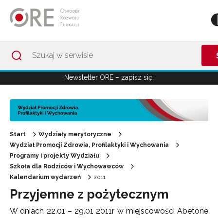
Przejdź do Nawigacji
Przejdź do stopki
Przejdź do treści artykułu
Newsletter ORE – zapisz się!
Start
Wydziały merytoryczne
Wydział Promocji Zdrowia, Profilaktyki i Wychowania
Programy i projekty Wydziału
Szkoła dla Rodziców i Wychowawców
Kalendarium wydarzeń
2011
Przyjemne z pożytecznym
W dniach 22.01 – 29.01 2011r w miejscowości Abetone