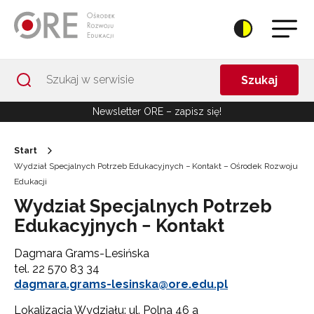
Przejdź do Nawigacji
Przejdź do stopki
Przejdź do treści artykułu
Szukaj
Newsletter ORE – zapisz się!
Start
Wydział Specjalnych Potrzeb Edukacyjnych − Kontakt – Ośrodek Rozwoju
Edukacji
Wydział Specjalnych Potrzeb
Edukacyjnych − Kontakt
Dagmara Grams-Lesińska
tel. 22 570 83 34
dagmara.grams-lesinska@ore.edu.pl
Lokalizacja Wydziału: ul. Polna 46 a