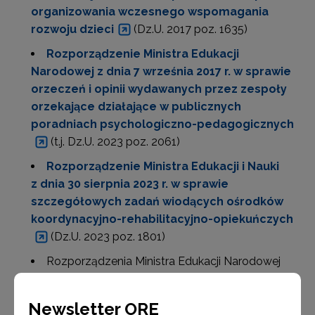
organizowania wczesnego wspomagania
rozwoju dzieci
(Dz.U. 2017 poz. 1635)
Rozporządzenie Ministra Edukacji
Narodowej z dnia 7 września 2017 r. w sprawie
orzeczeń i opinii wydawanych przez zespoły
orzekające działające w publicznych
poradniach psychologiczno-pedagogicznych
(t.j. Dz.U. 2023 poz. 2061)
Rozporządzenie Ministra Edukacji i Nauki
z dnia 30 sierpnia 2023 r. w sprawie
szczegółowych zadań wiodących ośrodków
koordynacyjno-rehabilitacyjno-opiekuńczych
(Dz.U. 2023 poz. 1801)
Rozporządzenia Ministra Edukacji Narodowej
z dnia 23 sierpnia 2017 r. w sprawie kształcenia osób
niebędących obywatelami polskimi oraz osób
Newsletter ORE
będących obywatelami polskimi, które pobierały