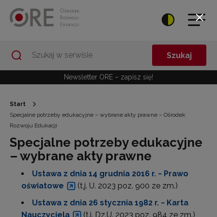
Przejdź do Nawigacji
Przejdź do stopki
Przejdź do treści artykułu
Szukaj
Newsletter ORE – zapisz się!
Start
Specjalne potrzeby edukacyjne – wybrane akty prawne – Ośrodek
Rozwoju Edukacji
Specjalne potrzeby edukacyjne
– wybrane akty prawne
Ustawa z dnia 14 grudnia 2016 r. − Prawo
oświatowe
(t.j. U. 2023 poz. 900 ze zm.)
Ustawa z dnia 26 stycznia 1982 r. − Karta
Nauczyciela
(t.j. Dz.U. 2023 poz. 984 ze zm.)