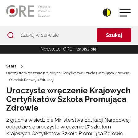
Przejdź do Nawigacji
Przejdź do stopki
Przejdź do treści artykułu
Szukaj
Newsletter ORE – zapisz się!
Start
Uroczyste wręczenie Krajowych Certyfikatów Szkoła Promująca Zdrowie
– Ośrodek Rozwoju Edukacji
Uroczyste wręczenie Krajowych
Certyfikatów Szkoła Promująca
Zdrowie
2 grudnia w siedzibie Ministerstwa Edukacji Narodowej
odbędzie się uroczyste wręczenie 17 szkołom
Krajowych Certyfikatów Szkoła Promująca Zdrowie.