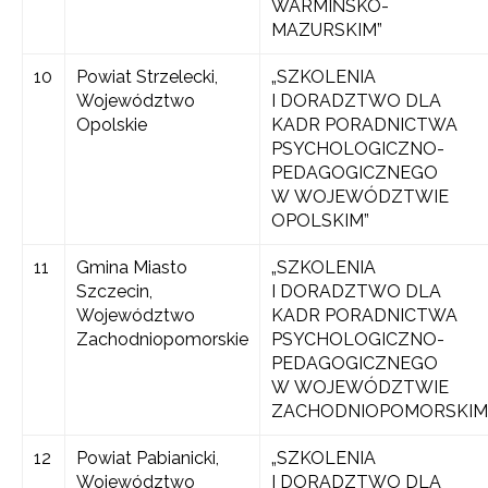
WARMIŃSKO-
MAZURSKIM”
10
Powiat Strzelecki,
„SZKOLENIA
Województwo
I DORADZTWO DLA
Opolskie
KADR PORADNICTWA
PSYCHOLOGICZNO-
PEDAGOGICZNEGO
W WOJEWÓDZTWIE
OPOLSKIM”
11
Gmina Miasto
„SZKOLENIA
Szczecin,
I DORADZTWO DLA
Województwo
KADR PORADNICTWA
Zachodniopomorskie
PSYCHOLOGICZNO-
PEDAGOGICZNEGO
W WOJEWÓDZTWIE
ZACHODNIOPOMORSKIM
12
Powiat Pabianicki,
„SZKOLENIA
Województwo
I DORADZTWO DLA