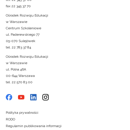
Newsletter ORE
fax 22 345 37 70
Zapisz się i bądź na bieżąco z najnows
Ośrodek Rozwoju Edukacji
o szkoleniach i programach.
w Warszawie
Adres e-mail:
Centrum Szkoleniowe
ul. Paderewskiego 77
05-070 Sulejówek
tel. 22 783 37 84
Wyrażam zgodę na przetwarzanie moich dan
celach marketingowych.
Ośrodek Rozwoju Edukacji
w Warszawie
Zapisuję się
ul. Polna 46A
00-644 Warszawa
tel. 22 570 83 00
Polityka prywatności
RODO
Regulamin publikowania informacji