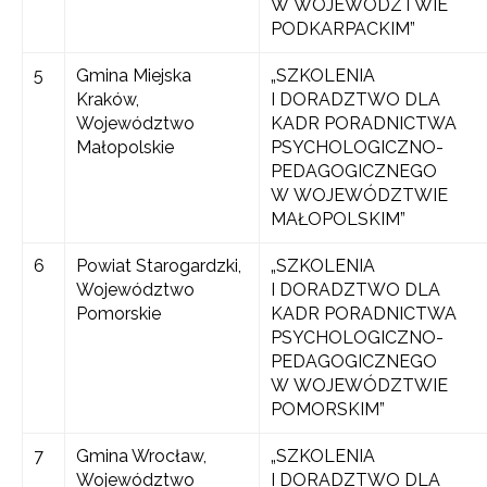
W WOJEWÓDZTWIE
PODKARPACKIM”
5
Gmina Miejska
„SZKOLENIA
Kraków,
I DORADZTWO DLA
Województwo
KADR PORADNICTWA
Małopolskie
PSYCHOLOGICZNO-
PEDAGOGICZNEGO
W WOJEWÓDZTWIE
MAŁOPOLSKIM”
6
Powiat Starogardzki,
„SZKOLENIA
Województwo
I DORADZTWO DLA
Pomorskie
KADR PORADNICTWA
PSYCHOLOGICZNO-
PEDAGOGICZNEGO
W WOJEWÓDZTWIE
POMORSKIM”
7
Gmina Wrocław,
„SZKOLENIA
Województwo
I DORADZTWO DLA