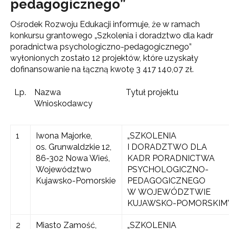
pedagogicznego”
Ośrodek Rozwoju Edukacji informuje, że w ramach
konkursu grantowego „Szkolenia i doradztwo dla kadr
poradnictwa psychologiczno-pedagogicznego”
wyłonionych zostało 12 projektów, które uzyskały
dofinansowanie na łączną kwotę 3 417 140,07 zł.
Lp.
Nazwa
Tytuł projektu
Wnioskodawcy
1
Iwona Majorke,
„SZKOLENIA
os. Grunwaldzkie 12,
I DORADZTWO DLA
86-302 Nowa Wieś,
KADR PORADNICTWA
Województwo
PSYCHOLOGICZNO-
Kujawsko-Pomorskie
PEDAGOGICZNEGO
W WOJEWÓDZTWIE
KUJAWSKO-POMORSKIM
2
Miasto Zamość,
„SZKOLENIA