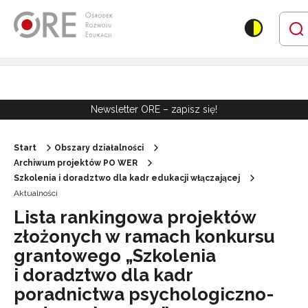
Przejdź do Nawigacji
Przejdź do stopki
Przejdź do treści artykułu
Newsletter ORE – zapisz się!
Start
Obszary działalności
Archiwum projektów PO WER
Szkolenia i doradztwo dla kadr edukacji włączającej
Aktualności
Lista rankingowa projektów
złożonych w ramach konkursu
grantowego „Szkolenia
i doradztwo dla kadr
poradnictwa psychologiczno-