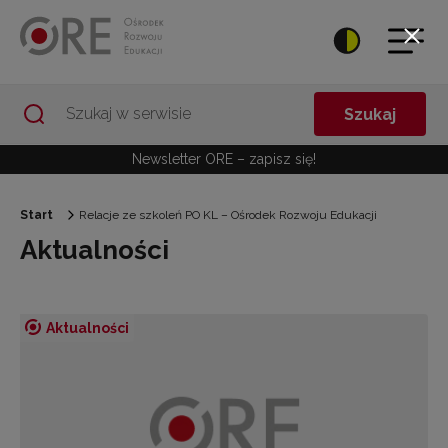
Przejdź do Nawigacji
Przejdź do stopki
Przejdź do treści artykułu
Szukaj
Newsletter ORE – zapisz się!
Start
Relacje ze szkoleń PO KL – Ośrodek Rozwoju Edukacji
Aktualności
Aktualności