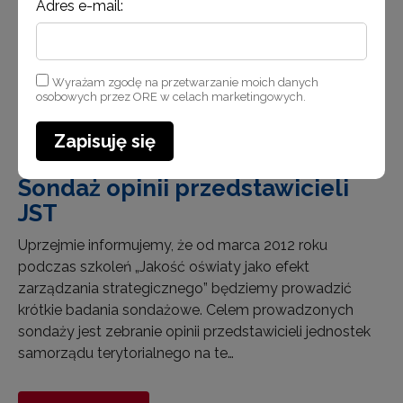
Adres e-mail:
Wyrażam zgodę na przetwarzanie moich danych
osobowych przez ORE w celach marketingowych.
Zapisuję się
27 marca 2012
Sondaż opinii przedstawicieli
JST
Uprzejmie informujemy, że od marca 2012 roku
podczas szkoleń „Jakość oświaty jako efekt
zarządzania strategicznego” będziemy prowadzić
krótkie badania sondażowe. Celem prowadzonych
sondaży jest zebranie opinii przedstawicieli jednostek
samorządu terytorialnego na te…