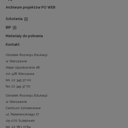
Archiwum projektów PO WER
Szkolenia
BIP
Materiały do pobrania
Kontakt
Ośrodek Rozwoju Edukacji
w Warszawie
Aleje Ujazdowskie 28
00-478 Warszawa
tel. 22 345 37 00
fax 22 345 37 70
Ośrodek Rozwoju Edukacji
w Warszawie
Centrum Szkoleniowe
ul. Paderewskiego 77
05-070 Sulejówek
tel. 22 783 37 84