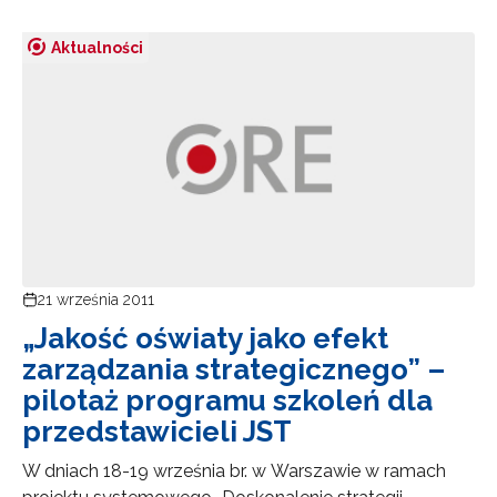
Aktualności
Newsletter ORE
Zapisz się i bądź na bieżąco z najnowszymi
informacjami
21 września 2011
o szkoleniach i programach.
„Jakość oświaty jako efekt
Adres e-mail:
zarządzania strategicznego” –
pilotaż programu szkoleń dla
przedstawicieli JST
Wyrażam zgodę na przetwarzanie moich danych
osobowych przez ORE w celach marketingowych.
W dniach 18-19 września br. w Warszawie w ramach