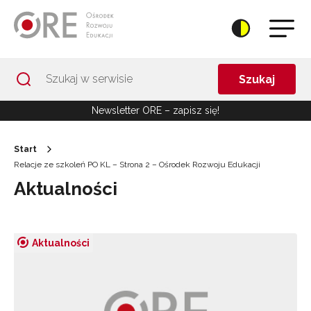
Przejdź do Nawigacji
Przejdź do stopki
Przejdź do treści artykułu
Szukaj
Newsletter ORE – zapisz się!
Start
Relacje ze szkoleń PO KL – Strona 2 – Ośrodek Rozwoju Edukacji
Aktualności
Aktualności