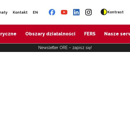
Kontrast
naty
Kontakt
EN
oryczne
Obszary działalności
FERS
Nasze ser
Newsletter ORE – zapisz się!