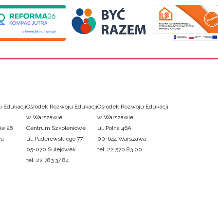
 Edukacji
Ośrodek Rozwoju Edukacji
Ośrodek Rozwoju Edukacji
w Warszawie
w Warszawie
ie 28
Centrum Szkoleniowe
ul. Polna 46A
wa
ul. Paderewskiego 77
00-644 Warszawa
05-070 Sulejówek
tel. 22 570 83 00
tel. 22 783 37 84