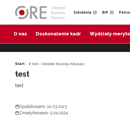
Przejdź do Nawigacji
Przejdź do stopki
Przejdź do treści artykułu
Szkolenia
BIP
Patro
O nas
Doskonalenie kadr
Wydziały meryt
Start
test – Ośrodek Rozwoju Edukacji
test
test
Opublikowano: 10.03.2023
Zmodyfikowano: 5.04.2024