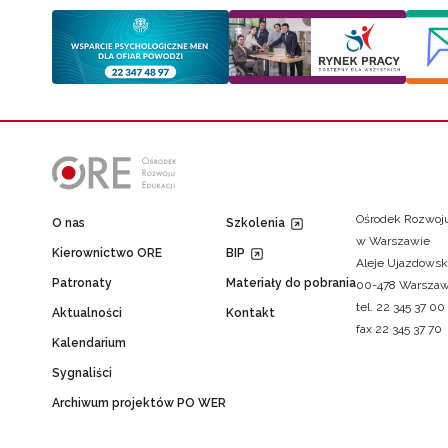
Ośrodek Rozwoju
O nas
Szkolenia
w Warszawie
Kierownictwo ORE
BIP
Aleje Ujazdowsk
Patronaty
Materiały do pobrania
00-478 Warsza
tel. 22 345 37 00
Aktualności
Kontakt
fax 22 345 37 70
Kalendarium
Sygnaliści
Archiwum projektów PO WER