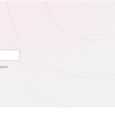
elach