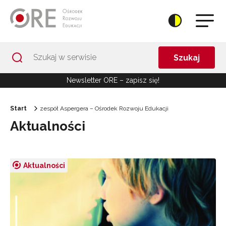
Przejdź do Nawigacji
Przejdź do stopki
Przejdź do treści artykułu
Szukaj
Newsletter ORE – zapisz się!
Start
zespół Aspergera – Ośrodek Rozwoju Edukacji
Aktualności
Aktualności