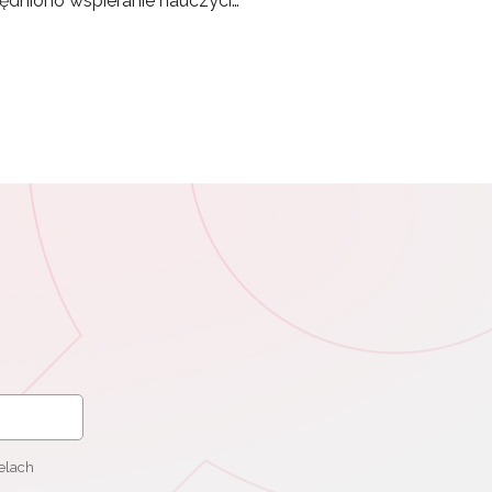
ględniono wspieranie nauczyci…
elach