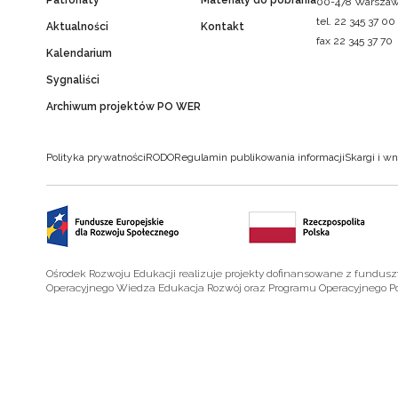
Patronaty
Materiały do pobrania
00-478 Warsza
tel. 22 345 37 00
Aktualności
Kontakt
fax 22 345 37 70
Kalendarium
Sygnaliści
Archiwum projektów PO WER
Polityka prywatności
RODO
Regulamin publikowania informacji
Skargi i wn
Ośrodek Rozwoju Edukacji realizuje projekty dofinansowane z fundus
Operacyjnego Wiedza Edukacja Rozwój oraz Programu Operacyjnego P