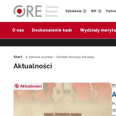
Przejdź do Nawigacji
Przejdź do stopki
Przejdź do treści artykułu
Szkolenia
BIP
Patro
O nas
Doskonalenie kadr
Wydziały meryt
Start
zdrowie uczniów – Ośrodek Rozwoju Edukacji
Aktualności
Aktualności
A
Pu
up