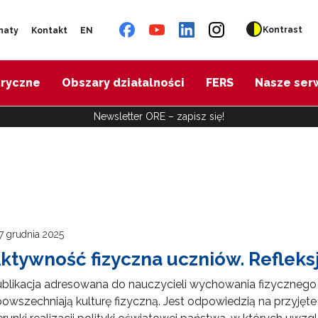
Kontrast
naty
Kontakt
EN
oryczne
Obszary działalności
FERS
Nasze ser
Newsletter ORE – zapisz się!
7 grudnia 2025
ktywność fizyczna uczniów. Refleks
blikacja adresowana do nauczycieli wychowania fizycznego
owszechniają kulturę fizyczną. Jest odpowiedzią na przyję