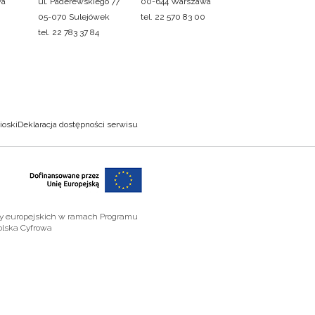
wa
ul. Paderewskiego 77
00-644 Warszawa
05-070 Sulejówek
tel. 22 570 83 00
tel. 22 783 37 84
ioski
Deklaracja dostępności serwisu
zy europejskich w ramach Programu
olska Cyfrowa