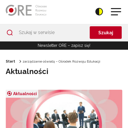
Przejdź do Nawigacji
Przejdź do stopki
Przejdź do treści artykułu
Szukaj
Newsletter ORE – zapisz się!
Start
zarządzanie oświatą – Ośrodek Rozwoju Edukacji
Aktualności
Aktualności