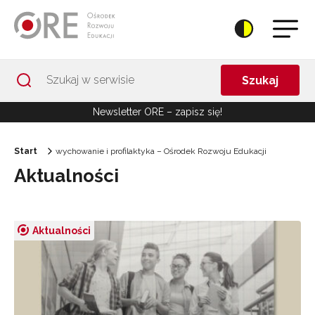
Przejdź do Nawigacji
Przejdź do stopki
Przejdź do treści artykułu
Szukaj
Newsletter ORE – zapisz się!
Start
wychowanie i profilaktyka – Ośrodek Rozwoju Edukacji
Aktualności
Aktualności