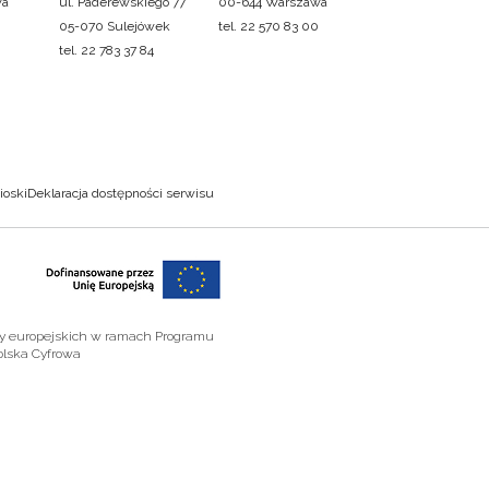
wa
ul. Paderewskiego 77
00-644 Warszawa
05-070 Sulejówek
tel. 22 570 83 00
tel. 22 783 37 84
ioski
Deklaracja dostępności serwisu
zy europejskich w ramach Programu
olska Cyfrowa