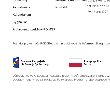
Patronaty
Materiały do pobrania
00-478 Warsza
tel. 22 345 37 00
Aktualności
Kontakt
fax 22 345 37 70
Kalendarium
Sygnaliści
Archiwum projektów PO WER
Polityka prywatności
RODO
Regulamin publikowania informacji
Skargi i wn
Ośrodek Rozwoju Edukacji realizuje projekty dofinansowane z fundus
Operacyjnego Wiedza Edukacja Rozwój oraz Programu Operacyjnego P