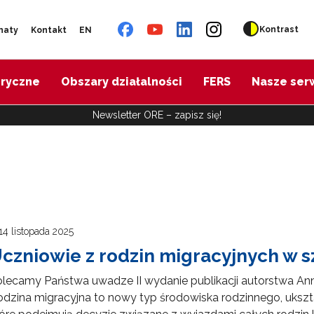
Kontrast
naty
Kontakt
EN
oryczne
Obszary działalności
FERS
Nasze ser
Newsletter ORE – zapisz się!
14 listopada 2025
czniowie z rodzin migracyjnych w sz
lecamy Państwa uwadze II wydanie publikacji autorstwa Ann
dzina migracyjna to nowy typ środowiska rodzinnego, ukszt