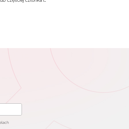
ub częściej członka r…
elach