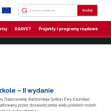
Szukaj
wisy
EQAVET
Projekty i programy rządowe
kole – II wydanie
y Dąbrowskiej, Bartłomieja Gołka i Ewy Szumilas.
ałtowany przez doświadczenia wielu polskich rodzin,