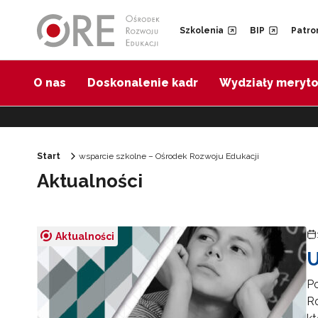
Przejdź do Nawigacji
Przejdź do stopki
Przejdź do treści artykułu
Szkolenia
BIP
Patro
O nas
Doskonalenie kadr
Wydziały meryt
Start
wsparcie szkolne – Ośrodek Rozwoju Edukacji
Aktualności
Aktualności
U
Po
Ro