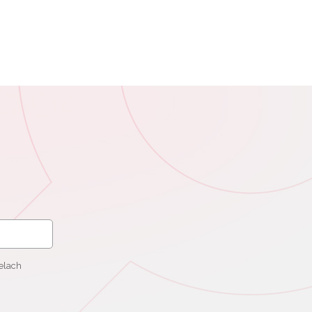
elach