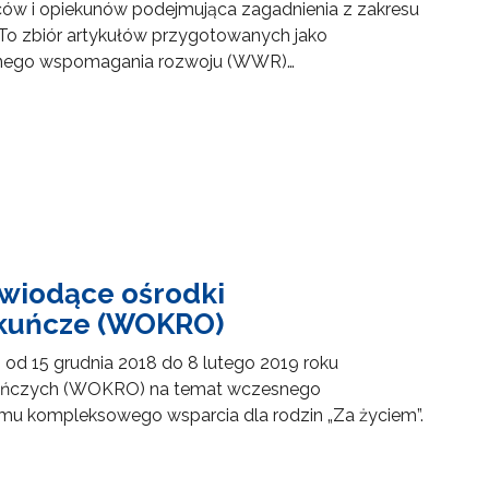
dziców i opiekunów podejmująca zagadnienia z zakresu
To zbiór artykułów przygotowanych jako
esnego wspomagania rozwoju (WWR)…
 wiodące ośrodki
ekuńcze (WOKRO)
d 15 grudnia 2018 do 8 lutego 2019 roku
ekuńczych (WOKRO) na temat wczesnego
mu kompleksowego wsparcia dla rodzin „Za życiem”.