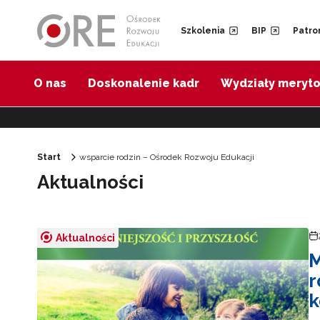
Przejdź do Nawigacji
Przejdź do stopki
Przejdź do treści artykułu
Szkolenia
BIP
Patro
O nas
Doskonalenie kadr
Wydziały meryt
Start
wsparcie rodzin – Ośrodek Rozwoju Edukacji
Aktualności
Aktualności
M
r
k