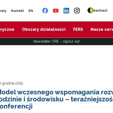
Kontrast
naty
Kontakt
EN
oryczne
Obszary działalności
FERS
Nasze ser
Newsletter ORE – zapisz się!
2 grudnia 2025
odel wczesnego wspomagania roz
odzinie i środowisku – teraźniejszość
onferencji