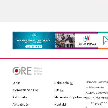
Ośrodek Rozwoju
O nas
Szkolenia
w Warszawie
Kierownictwo ORE
BIP
Aleje Ujazdowsk
Patronaty
Materiały do pobrania
00-478 Warsza
tel. 22 345 37 00
Aktualności
Kontakt