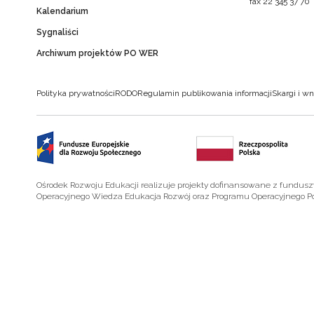
fax 22 345 37 70
Kalendarium
Sygnaliści
Archiwum projektów PO WER
Polityka prywatności
RODO
Regulamin publikowania informacji
Skargi i wn
Ośrodek Rozwoju Edukacji realizuje projekty dofinansowane z fundus
Operacyjnego Wiedza Edukacja Rozwój oraz Programu Operacyjnego P