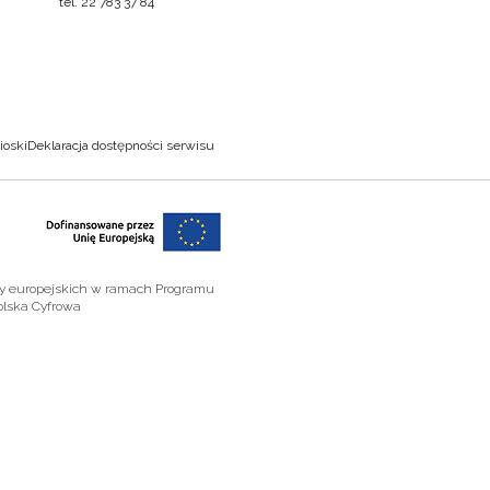
tel. 22 783 37 84
ioski
Deklaracja dostępności serwisu
zy europejskich w ramach Programu
olska Cyfrowa