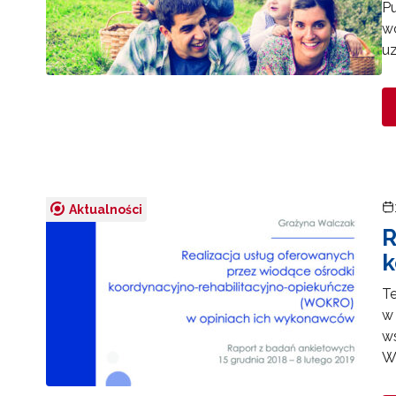
Pu
wc
u
Aktualności
R
k
Te
w
ws
W