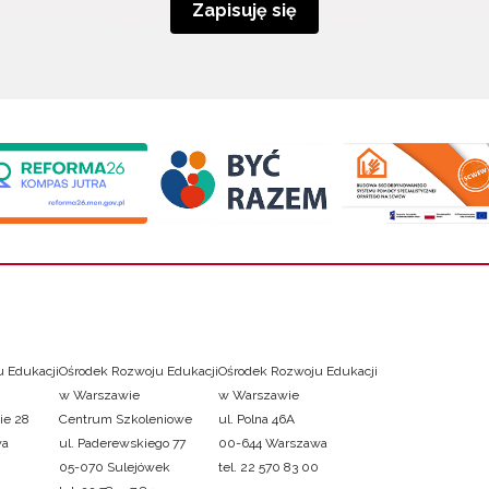
Zapisuję się
 Edukacji
Ośrodek Rozwoju Edukacji
Ośrodek Rozwoju Edukacji
w Warszawie
w Warszawie
ie 28
Centrum Szkoleniowe
ul. Polna 46A
wa
ul. Paderewskiego 77
00-644 Warszawa
05-070 Sulejówek
tel. 22 570 83 00