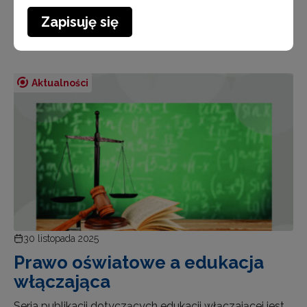
Czytaj więcej
Zapisuję się
Aktualności
30 listopada 2025
Prawo oświatowe a edukacja
włączająca
Seria publikacji dotyczących edukacji włączającej jest