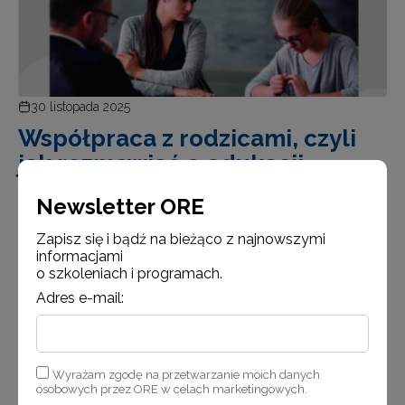
30 listopada 2025
Współpraca z rodzicami, czyli
jak rozmawiać o edukacji
włączającej
Newsletter ORE
Seria publikacji dotyczących edukacji włączającej jest
Zapisz się i bądź na bieżąco z najnowszymi
skierowana przede wszystkim do dyrektorów szkół
informacjami
i przedszkoli, nauczycieli, pedagogów i psychologów
o szkoleniach i programach.
szkolnych, a także innych osób związanych
Adres e-mail:
z działalnością oświatową. Broszury tworzą
kompleksowe źródło aktualnej wiedzy na temat
podstaw prawnyc…
Wyrażam zgodę na przetwarzanie moich danych
osobowych przez ORE w celach marketingowych.