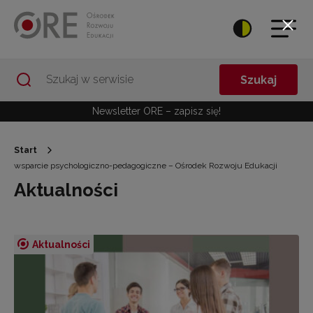
Przejdź do Nawigacji
Przejdź do stopki
Przejdź do treści artykułu
Szukaj
Newsletter ORE – zapisz się!
Start
wsparcie psychologiczno-pedagogiczne – Ośrodek Rozwoju Edukacji
Aktualności
Aktualności