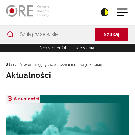
Przejdź do Nawigacji
Przejdź do stopki
Przejdź do treści artykułu
Szukaj
Newsletter ORE – zapisz się!
Start
wsparcie językowe – Ośrodek Rozwoju Edukacji
Aktualności
Aktualności