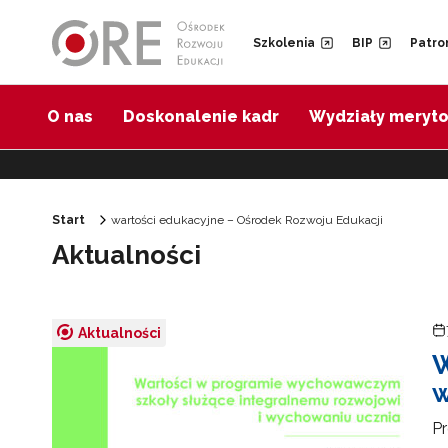
Przejdź do Nawigacji
Przejdź do stopki
Przejdź do treści artykułu
Szkolenia
BIP
Patro
O nas
Doskonalenie kadr
Wydziały meryt
Start
wartości edukacyjne – Ośrodek Rozwoju Edukacji
Aktualności
Aktualności
W
w
Pr