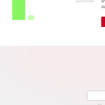
wy
dz