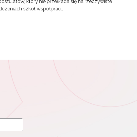
tulatów, który nie przekłada się na rzeczywiste
adczeniach szkół współprac…