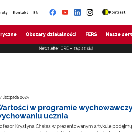
Kontrast
naty
Kontakt
EN
oryczne
Obszary działalności
FERS
Nasze ser
Newsletter ORE – zapisz się!
7 listopada 2025
artości w programie wychowawczym
ychowaniu ucznia
ofesor Krystyna Chałas w prezentowanym artykule podejmuj