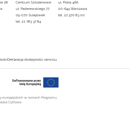
ie 28
Centrum Szkoleniowe
ul. Polna 46A
wa
ul. Paderewskiego 77
00-644 Warszawa
05-070 Sulejówek
tel. 22 570 83 00
tel. 22 783 37 84
ioski
Deklaracja dostępności serwisu
zy europejskich w ramach Programu
olska Cyfrowa