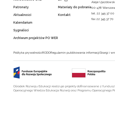
Aleje Ujazdowsk
Patronaty
Materiały do pobrania
00-478 Warsza
tel. 22 345 37 00
Aktualności
Kontakt
fax 22 345 37 70
Kalendarium
Sygnaliści
Archiwum projektów PO WER
Polityka prywatności
RODO
Regulamin publikowania informacji
Skargi i wn
Ośrodek Rozwoju Edukacji realizuje projekty dofinansowane z fundus
Operacyjnego Wiedza Edukacja Rozwój oraz Programu Operacyjnego P