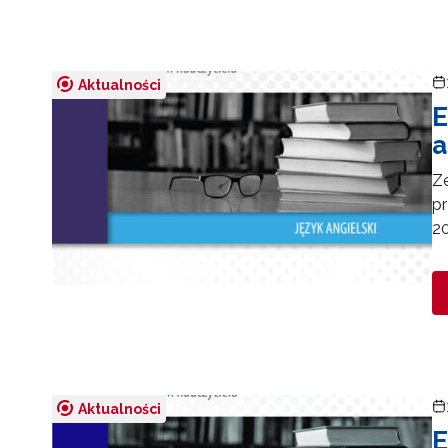
Aktualności
E
a
Z
p
20
Aktualności
E