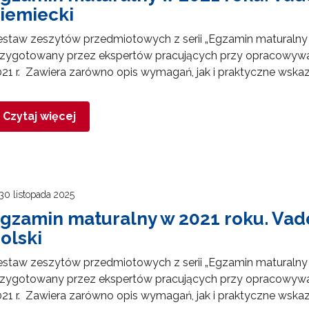
iemiecki
estaw zeszytów przedmiotowych z serii „Egzamin maturalny
rzygotowany przez ekspertów pracujących przy opracowyw
ewsletter ORE
21 r. Zawiera zarówno opis wymagań, jak i praktyczne wska
isz się i bądź na bieżąco z najnowszymi informacjami
zkoleniach i programach.
Czytaj więcej
es e-mail:
yrażam zgodę na przetwarzanie moich danych osobowych przez ORE w
30 listopada 2025
ach marketingowych.
gzamin maturalny w 2021 roku. Va
Zapisuję się
olski
estaw zeszytów przedmiotowych z serii „Egzamin maturalny
rzygotowany przez ekspertów pracujących przy opracowyw
21 r. Zawiera zarówno opis wymagań, jak i praktyczne wska