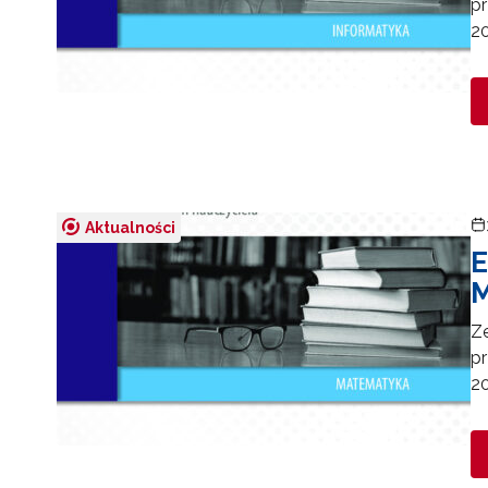
p
20
Aktualności
E
M
Z
p
20