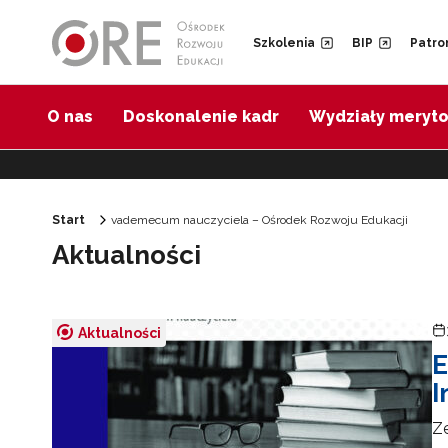
Przejdź do Nawigacji
Przejdź do stopki
Przejdź do treści artykułu
Szkolenia
BIP
Patro
O nas
Doskonalenie kadr
Wydziały meryt
Start
vademecum nauczyciela – Ośrodek Rozwoju Edukacji
Aktualności
Aktualności
E
I
Z