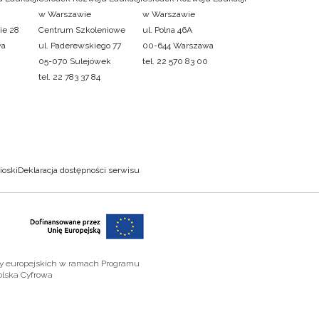
w Warszawie
w Warszawie
ie 28
Centrum Szkoleniowe
ul. Polna 46A
wa
ul. Paderewskiego 77
00-644 Warszawa
05-070 Sulejówek
tel. 22 570 83 00
tel. 22 783 37 84
ioski
Deklaracja dostępności serwisu
zy europejskich w ramach Programu
olska Cyfrowa