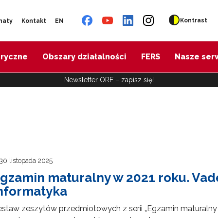
Kontrast
naty
Kontakt
EN
oryczne
Obszary działalności
FERS
Nasze ser
Newsletter ORE – zapisz się!
30 listopada 2025
gzamin maturalny w 2021 roku. Va
nformatyka
estaw zeszytów przedmiotowych z serii „Egzamin maturalny