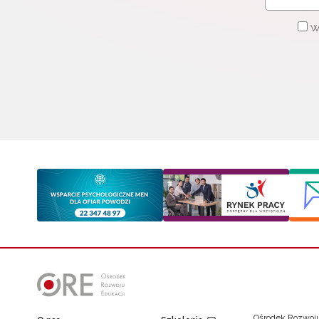
W
Ośrodek Rozwoju