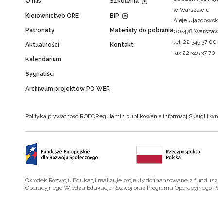
O nas
Szkolenia
w Warszawie
Kierownictwo ORE
BIP
Aleje Ujazdowsk
Patronaty
Materiały do pobrania
00-478 Warsza
tel. 22 345 37 00
Aktualności
Kontakt
fax 22 345 37 70
Kalendarium
Sygnaliści
Archiwum projektów PO WER
Polityka prywatności
RODO
Regulamin publikowania informacji
Skargi i wn
Ośrodek Rozwoju Edukacji realizuje projekty dofinansowane z fundus
Operacyjnego Wiedza Edukacja Rozwój oraz Programu Operacyjnego P