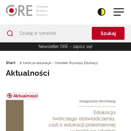
Przejdź do Nawigacji
Przejdź do stopki
Przejdź do treści artykułu
Szukaj
Newsletter ORE – zapisz się!
Start
twórcza edukacja – Ośrodek Rozwoju Edukacji
Aktualności
Aktualności