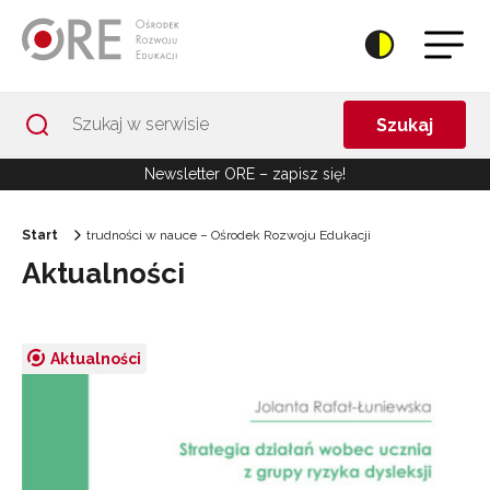
Przejdź do Nawigacji
Przejdź do stopki
Przejdź do treści artykułu
Szukaj
Newsletter ORE – zapisz się!
Start
trudności w nauce – Ośrodek Rozwoju Edukacji
Aktualności
Aktualności