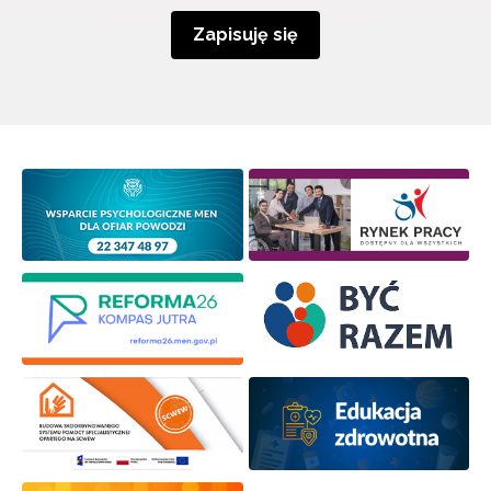
Zapisuję się
Newsletter ORE
Zapisz się i bądź na bieżąco z najnowszymi
informacjami
o szkoleniach i programach.
Adres e-mail:
Wyrażam zgodę na przetwarzanie moich danych
osobowych przez ORE w celach marketingowych.
Zapisuję się