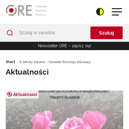
Przejdź do Nawigacji
Przejdź do stopki
Przejdź do treści artykułu
Szukaj
Newsletter ORE – zapisz się!
Start
teksty śląskie – Ośrodek Rozwoju Edukacji
Aktualności
Aktualności