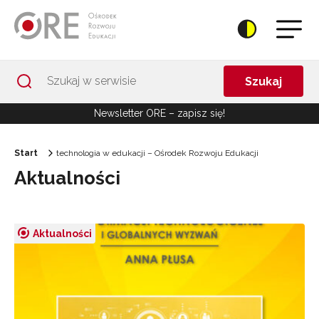
Przejdź do Nawigacji
Przejdź do stopki
Przejdź do treści artykułu
Szukaj
Newsletter ORE – zapisz się!
Start
technologia w edukacji – Ośrodek Rozwoju Edukacji
Aktualności
Aktualności