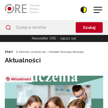
Przejdź do Nawigacji
Przejdź do stopki
Przejdź do treści artykułu
Szukaj
Newsletter ORE – zapisz się!
Start
techniki uczenia się – Ośrodek Rozwoju Edukacji
Aktualności
Aktualności