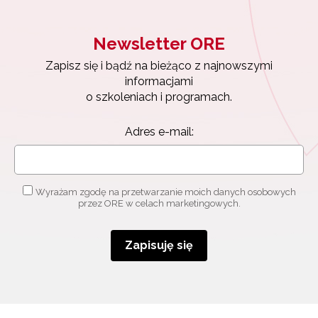
Newsletter ORE
Newsletter ORE
Zapisz się i bądź na bieżąco z najnowszymi
informacjami
Zapisz się i bądź na bieżąco z najnowszymi
o szkoleniach i programach.
informacjami
Adres e-mail:
o szkoleniach i programach.
Adres e-mail:
Wyrażam zgodę na przetwarzanie moich danych
osobowych przez ORE w celach marketingowych.
Wyrażam zgodę na przetwarzanie moich danych osobowych
Zapisuję się
przez ORE w celach marketingowych.
Zapisuję się