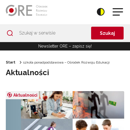
Przejdź do Nawigacji
Przejdź do stopki
Przejdź do treści artykułu
Szukaj
Newsletter ORE – zapisz się!
Start
szkoła ponadpodstawowa – Ośrodek Rozwoju Edukacji
Aktualności
Aktualności