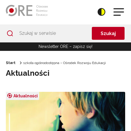
Przejdź do Nawigacji
Przejdź do stopki
Przejdź do treści artykułu
Szukaj
Newsletter ORE – zapisz się!
Start
szkoła ogólnodostępna – Ośrodek Rozwoju Edukacji
Aktualności
Aktualności