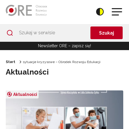
Przejdź do Nawigacji
Przejdź do stopki
Przejdź do treści artykułu
Szukaj
Newsletter ORE – zapisz się!
Start
sytuacje kryzysowe – Ośrodek Rozwoju Edukacji
Aktualności
Aktualności