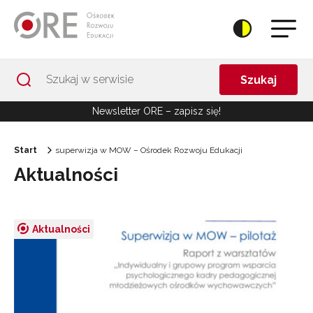
Przejdź do Nawigacji
Przejdź do stopki
Przejdź do treści artykułu
Szukaj
Newsletter ORE – zapisz się!
Start
superwizja w MOW – Ośrodek Rozwoju Edukacji
Aktualności
Aktualności