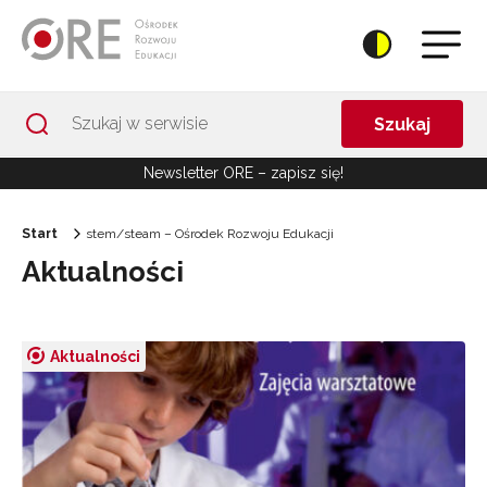
Przejdź do Nawigacji
Przejdź do stopki
Przejdź do treści artykułu
Szukaj
Newsletter ORE – zapisz się!
Start
stem/steam – Ośrodek Rozwoju Edukacji
Aktualności
Aktualności