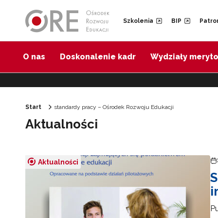
Przejdź do Nawigacji
Przejdź do stopki
Przejdź do treści artykułu
Szkolenia
BIP
Patro
O nas
Doskonalenie kadr
Wydziały meryt
Start
standardy pracy – Ośrodek Rozwoju Edukacji
Aktualności
Aktualności
S
i
Pu