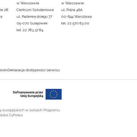
w Warszawie
w Warszawie
ie 28
Centrum Szkoleniowe
ul. Polna 46A
wa
ul. Paderewskiego 77
00-644 Warszawa
05-070 Sulejówek
tel. 22 570 83 00
tel. 22 783 37 84
ioski
Deklaracja dostępności serwisu
zy europejskich w ramach Programu
olska Cyfrowa