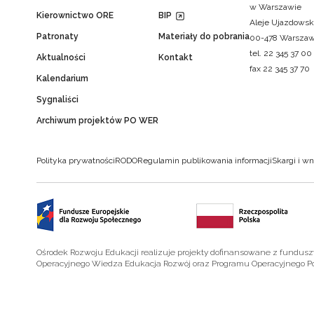
w Warszawie
Kierownictwo ORE
BIP
Aleje Ujazdowsk
Patronaty
Materiały do pobrania
00-478 Warsza
tel. 22 345 37 00
Aktualności
Kontakt
fax 22 345 37 70
Kalendarium
Sygnaliści
Archiwum projektów PO WER
Polityka prywatności
RODO
Regulamin publikowania informacji
Skargi i wn
Ośrodek Rozwoju Edukacji realizuje projekty dofinansowane z fundus
Operacyjnego Wiedza Edukacja Rozwój oraz Programu Operacyjnego P