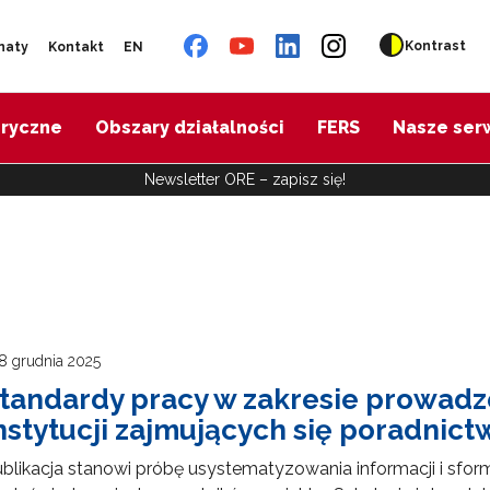
Kontrast
naty
Kontakt
EN
oryczne
Obszary działalności
FERS
Nasze ser
Newsletter ORE – zapisz się!
8 grudnia 2025
tandardy pracy w zakresie prowadz
nstytucji zajmujących się poradnic
blikacja stanowi próbę usystematyzowania informacji i sfo