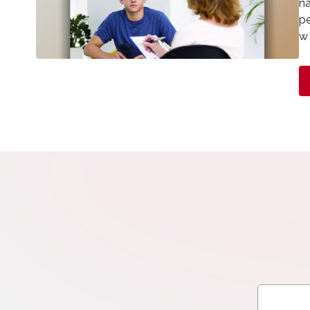
na
p
w 