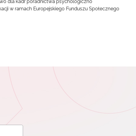
two dla kadr poradnictwa psychologiczno
acji w ramach Europejskiego Funduszu Społecznego