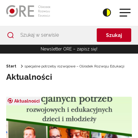
Przejdź do Nawigacji
Przejdź do stopki
Przejdź do treści artykułu
Szukaj
Newsletter ORE – zapisz się!
Start
specjalne potrzeby rozwojowe – Ośrodek Rozwoju Edukacji
Aktualności
Aktualności