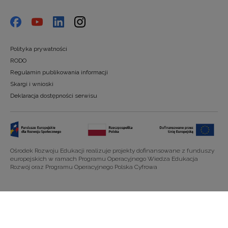
Polityka prywatności
RODO
Regulamin publikowania informacji
Skargi i wnioski
Deklaracja dostępności serwisu
Ośrodek Rozwoju Edukacji realizuje projekty dofinansowane z funduszy
europejskich w ramach Programu Operacyjnego Wiedza Edukacja
Rozwój oraz Programu Operacyjnego Polska Cyfrowa