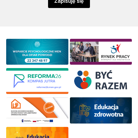
Zapisuję się
Newsletter ORE
Zapisz się i bądź na bieżąco z najnowszymi
informacjami
o szkoleniach i programach.
Adres e-mail:
Wyrażam zgodę na przetwarzanie moich danych
osobowych przez ORE w celach marketingowych.
Zapisuję się