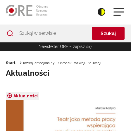
Przejdź do Nawigacji
Przejdź do stopki
Przejdź do treści artykułu
Szukaj
Newsletter ORE – zapisz się!
Start
rozwój emocjonalny – Ośrodek Rozwoju Edukacji
Aktualności
Aktualności