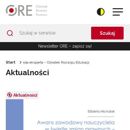
Przejdź do Nawigacji
Przejdź do stopki
Przejdź do treści artykułu
Szukaj
Newsletter ORE – zapisz się!
Start
rola eksperta – Ośrodek Rozwoju Edukacji
Aktualności
Aktualności