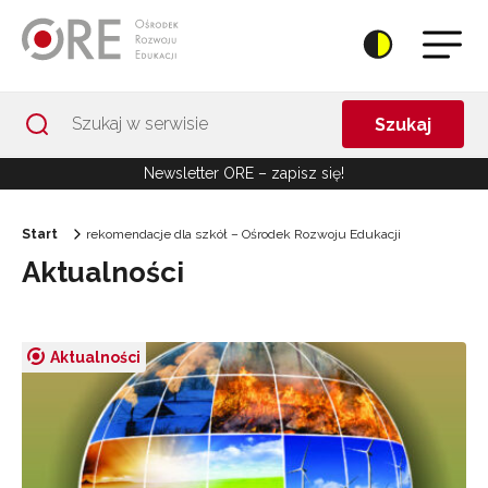
Przejdź do Nawigacji
Przejdź do stopki
Przejdź do treści artykułu
Szukaj
Newsletter ORE – zapisz się!
Start
rekomendacje dla szkół – Ośrodek Rozwoju Edukacji
Aktualności
Aktualności