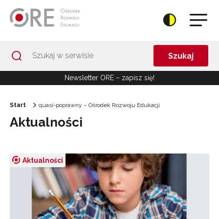
Przejdź do Nawigacji
Przejdź do stopki
Przejdź do treści artykułu
Szukaj
Newsletter ORE – zapisz się!
Start
quasi-poprawny – Ośrodek Rozwoju Edukacji
Aktualności
Aktualności