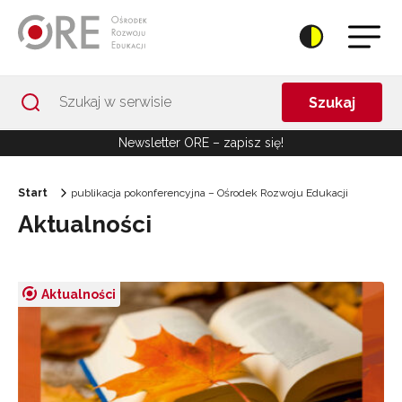
Przejdź do Nawigacji
Przejdź do stopki
Przejdź do treści artykułu
Szukaj
Newsletter ORE – zapisz się!
Start
publikacja pokonferencyjna – Ośrodek Rozwoju Edukacji
Aktualności
Aktualności