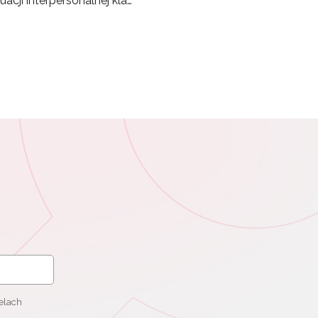
acji interpersonalnej kla…
elach