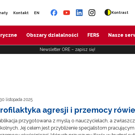
Kontrast
naty
Kontakt
EN
oryczne
Obszary działalności
FERS
Nasze ser
Newsletter ORE – zapisz się!
30 listopada 2025
rofilaktyka agresji i przemocy rówie
ublikacja przygotowana z myślą o nauczycielach, a zwłasz
kolnych. Jej celem jest przybliżenie specjalistom pracującym