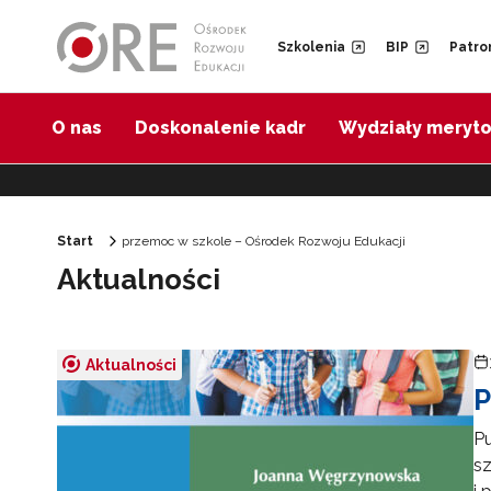
Przejdź do Nawigacji
Przejdź do stopki
Przejdź do treści artykułu
Szkolenia
BIP
Patro
O nas
Doskonalenie kadr
Wydziały meryt
Start
przemoc w szkole – Ośrodek Rozwoju Edukacji
Aktualności
Aktualności
P
P
sz