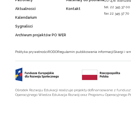
Patronaty
Materiały do pobrania
00-478 Warsza
tel. 22 345 37 00
Aktualności
Kontakt
fax 22 345 37 70
Kalendarium
Sygnaliści
Archiwum projektów PO WER
Polityka prywatności
RODO
Regulamin publikowania informacji
Skargi i wn
Ośrodek Rozwoju Edukacji realizuje projekty dofinansowane z fundus
Operacyjnego Wiedza Edukacja Rozwój oraz Programu Operacyjnego P