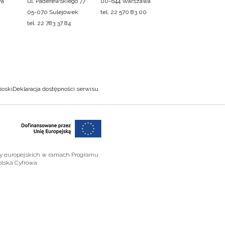
wa
ul. Paderewskiego 77
00-644 Warszawa
05-070 Sulejówek
tel. 22 570 83 00
tel. 22 783 37 84
ioski
Deklaracja dostępności serwisu
zy europejskich w ramach Programu
olska Cyfrowa