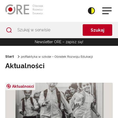
Przejdź do Nawigacji
Przejdź do stopki
Przejdź do treści artykułu
Szukaj
Newsletter ORE – zapisz się!
Start
profilaktyka w szkole – Ośrodek Rozwoju Edukacji
Aktualności
Aktualności