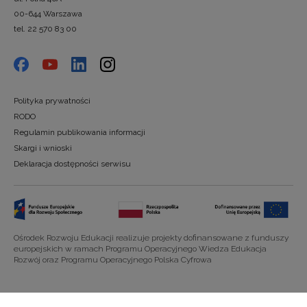
00-644 Warszawa
tel. 22 570 83 00
Polityka prywatności
RODO
Regulamin publikowania informacji
Skargi i wnioski
Deklaracja dostępności serwisu
Ośrodek Rozwoju Edukacji realizuje projekty dofinansowane z funduszy
europejskich w ramach Programu Operacyjnego Wiedza Edukacja
Rozwój oraz Programu Operacyjnego Polska Cyfrowa