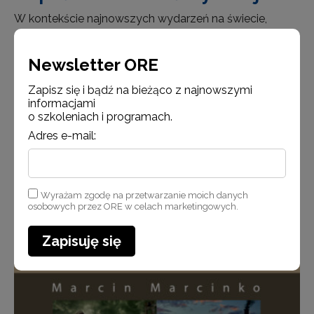
W kontekście najnowszych wydarzeń na świecie,
związanych z konfliktem zbrojnym w Ukrainie, Ośrodek
Rozwoju Edukacji przygotował publikacje dotyczące
Newsletter ORE
form działania prawa humanitarnego w obliczu
konfliktów zbrojnych oraz wykorzystania
Zapisz się i bądź na bieżąco z najnowszymi
współczesnych technologii w tych konfliktach.
informacjami
o szkoleniach i programach.
Publikacje są przezn…
Adres e-mail:
Czytaj więcej
Wyrażam zgodę na przetwarzanie moich danych
osobowych przez ORE w celach marketingowych.
Zapisuję się
Aktualności