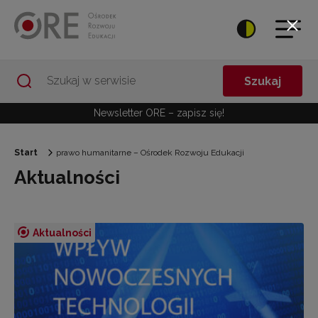
Przejdź do Nawigacji
Przejdź do stopki
Przejdź do treści artykułu
Szukaj
Newsletter ORE – zapisz się!
Start
prawo humanitarne – Ośrodek Rozwoju Edukacji
Aktualności
Aktualności