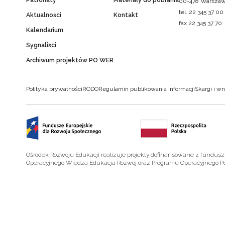
Patronaty
Materiały do pobrania
00-478 Warsza
tel. 22 345 37 00
Aktualności
Kontakt
fax 22 345 37 70
Kalendarium
Sygnaliści
Archiwum projektów PO WER
Polityka prywatności
RODO
Regulamin publikowania informacji
Skargi i wn
Ośrodek Rozwoju Edukacji realizuje projekty dofinansowane z fundus
Operacyjnego Wiedza Edukacja Rozwój oraz Programu Operacyjnego P