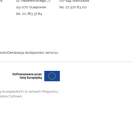
wa
ul. Paderewskiego 77
00-644 Warszawa
05-070 Sulejówek
tel. 22 570 83 00
tel. 22 783 37 84
ioski
Deklaracja dostępności serwisu
zy europejskich w ramach Programu
olska Cyfrowa