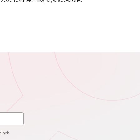
u 2020 roku techniką wywiadów on-…
elach