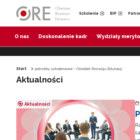
Przejdź do Nawigacji
Przejdź do stopki
Przejdź do treści artykułu
Szkolenia
BIP
Patro
O nas
Doskonalenie kadr
Wydziały meryt
Start
potrzeby szkoleniowe – Ośrodek Rozwoju Edukacji
Aktualności
Aktualności
P
Ra
sa