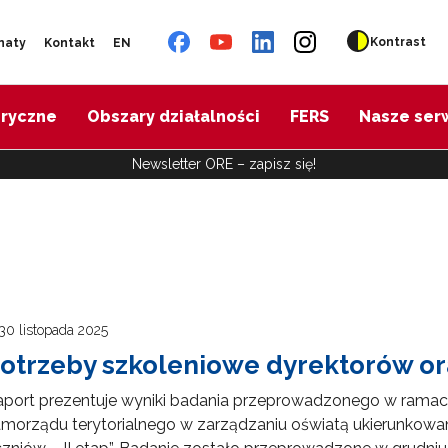
Kontrast
naty
Kontakt
EN
oryczne
Obszary działalności
FERS
Nasze ser
Newsletter ORE – zapisz się!
30 listopada 2025
otrzeby szkoleniowe dyrektorów ora
port prezentuje wyniki badania przeprowadzonego w ramach r
morządu terytorialnego w zarządzaniu oświatą ukierunkowa