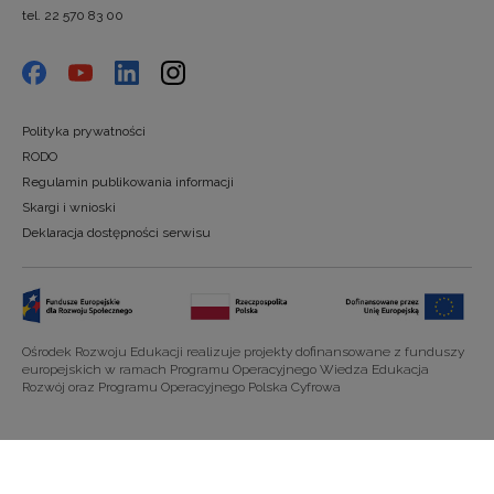
tel. 22 570 83 00
Polityka prywatności
RODO
Regulamin publikowania informacji
Skargi i wnioski
Deklaracja dostępności serwisu
Ośrodek Rozwoju Edukacji realizuje projekty dofinansowane z funduszy
europejskich w ramach Programu Operacyjnego Wiedza Edukacja
Rozwój oraz Programu Operacyjnego Polska Cyfrowa