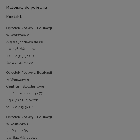
Materiały do pobrania
Kontakt
Ośrodek Rozwoju Edukacji
w Warszawie
Aleje Ujazdowskie 28
00-478 Warszawa
tel. 22 345 37 00
fax 22 345 37 70
Ośrodek Rozwoju Edukacji
w Warszawie
Centrum Szkoleniowe
ul. Paderewskiego 77
05-070 Sulejówek
tel. 22 783 37 84
Ośrodek Rozwoju Edukacji
w Warszawie
ul. Polna 46A
00-644 Warszawa