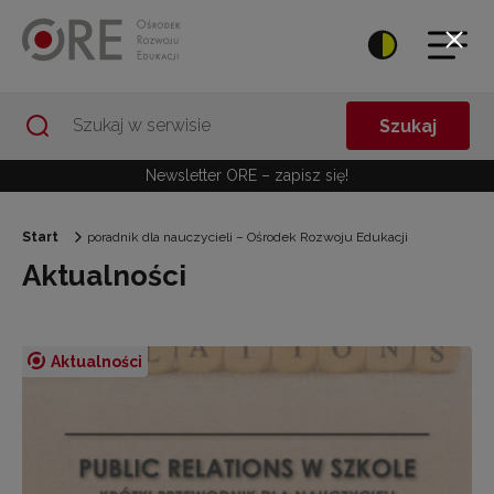
Przejdź do Nawigacji
Przejdź do stopki
Przejdź do treści artykułu
Szukaj
Newsletter ORE – zapisz się!
Start
poradnik dla nauczycieli – Ośrodek Rozwoju Edukacji
Aktualności
Aktualności