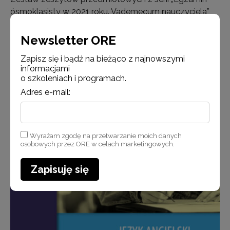
ósmoklasisty w 2021 roku. Vademecum nauczyciela”
został przygotowany przez ekspertów pracujących
przy opracowywaniu zmian w wymaganiach
Newsletter ORE
egzaminacyjnych w roku 2021 r. Zawiera zarówno opis
Zapisz się i bądź na bieżąco z najnowszymi
wymagań, jak i praktyczne wskazania dla nauczycieli
informacjami
pomagające z…
o szkoleniach i programach.
Adres e-mail:
Czytaj więcej
Wyrażam zgodę na przetwarzanie moich danych
osobowych przez ORE w celach marketingowych.
Aktualności
Zapisuję się